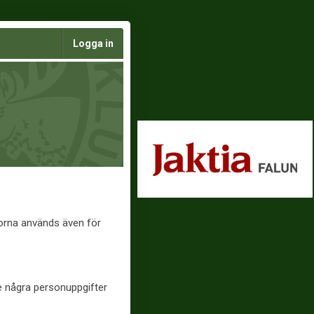
Logga in
korna används även för
te några personuppgifter