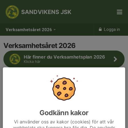
SANDVIKENS JSK
Logga in
Verksamhetsåret 2026
Verksamhetsåret 2026
Här finner du Verksamhetsplan 2026
Klicka här
Godkänn kakor
Vi använder oss av kakor (cookies) för att vår
webbplats ska fungera bra för dig. De används