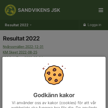
SANDVIKENS JSK
Logga in
Resultat 2022
Resultat 2022
Nyårssmällen 2022-12-31
KM Skeet 2022-08-25
KM Aut. Trap 2022-08-24
KM Björn 2022-08-17
KM Trap 2022-08-16
KM Älg & Kombination 2022-08-13
Godkänn kakor
Vi använder oss av kakor (cookies) för att vår
webbplats ska fungera bra för dig. De används