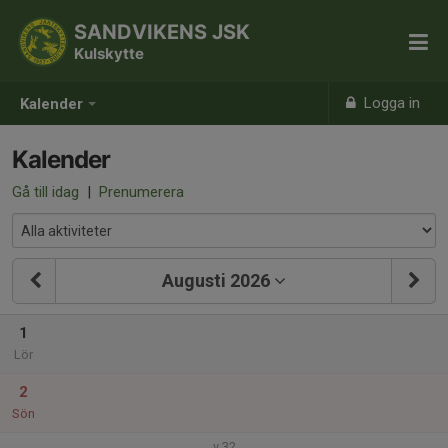
SANDVIKENS JSK
Kulskytte
Logga in
Kalender
Kalender
Gå till idag
|
Prenumerera
Augusti 2026
1
Lör
2
Sön
v.32