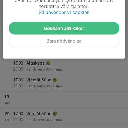
även för webbanalys i syfte att hjälpa oss att
16
förbättra våra tjänster.
Sön
Så använder vi cookies
v.34
Godkänn alla kakor
17
Mån
Bara nödvändiga
18
17:00
Nordisk trap
20:00
Tis
Sandvikens JSK/Tuna
17:00
Älgskytte
20:00
Sandvikens JSK/Tuna
17:00
Viltmål 50 m
20:00
Sandvikens JSK/Tuna
19
Ons
20
17:00
Viltmål 50 m
20:00
Tor
Sandvikens JSK/Tuna