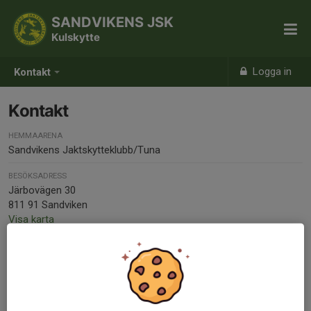
SANDVIKENS JSK
Kulskytte
Logga in
Kontakt
Kontakt
HEMMAARENA
Sandvikens Jaktskytteklubb/Tuna
BESÖKSADRESS
Järbovägen 30
811 91 Sandviken
Visa karta
TELEFON
070-561 14 56
E-POST
sandvikensjsk@outlook.com