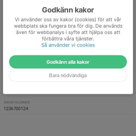
BESÖKSTIDER
Godkänn kakor
Se verksamhetsplanen.
Vi använder oss av kakor (cookies) för att vår
webbplats ska fungera bra för dig. De används
även för webbanalys i syfte att hjälpa oss att
FAKTURAADRESS
förbättra våra tjänster.
Kulskytte - Sandvikens JSK
Så använder vi cookies
Box 1
811 21 Sandviken
Godkänn alla kakor
MEJLA PDF-FAKTUROR TILL
sandvikensjsk@outlook.com
Bara nödvändiga
ORG. NUMMER
885500-4837
SWISH-NUMMER
1236700124