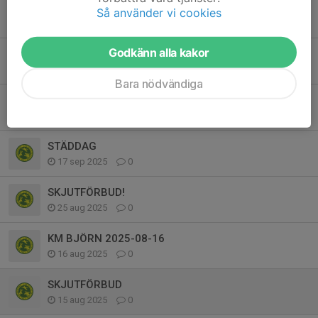
Verksamhetsplanen 2026
Så använder vi cookies
16 mar, 10:05
0
Godkänn alla kakor
VÄLKOMMEN ATT TA DIN JÄGAREXAMEN HOS OSS
9 okt 2025
0
Bara nödvändiga
STÄNGT!
5 okt 2025
1
STÄDDAG
17 sep 2025
0
SKJUTFÖRBUD!
25 aug 2025
0
KM BJÖRN 2025-08-16
16 aug 2025
0
SKJUTFÖRBUD
15 aug 2025
0